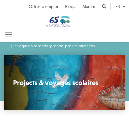
Naar inhoud
Offres d’emploi
Blogs
Alumni
FR
École secondaire
navigation.secondary-school.project-and-trips
Projects & voyages scolaires