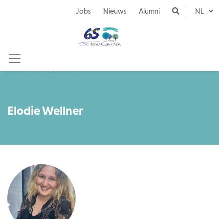
Naar inhoud
Jobs
Nieuws
Alumni
NL
Getuigenissen
Elodie Wellner
Elodie Wellner