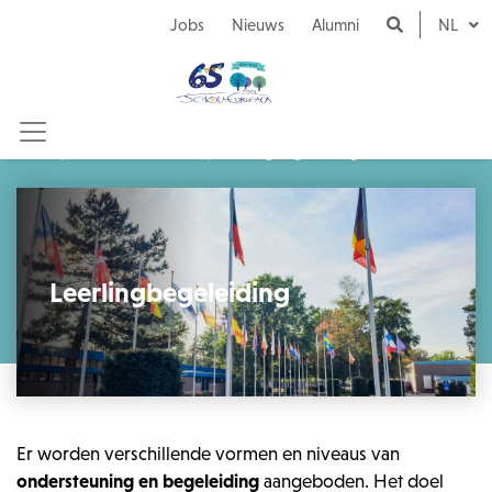
Naar inhoud
Jobs
Nieuws
Alumni
NL
Middelbare school
Leerlingbegeleiding
Leerlingbegeleiding
Er worden verschillende vormen en niveaus van
ondersteuning en begeleiding
aangeboden. Het doel